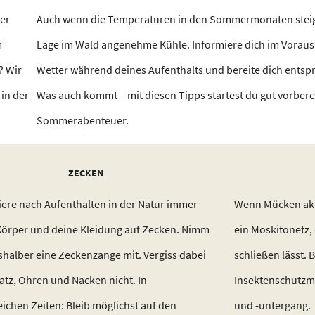
der
Auch wenn die Temperaturen in den Sommermonaten steige
m
Lage im Wald angenehme Kühle. Informiere dich im Voraus
? Wir
Wetter während deines Aufenthalts und bereite dich entsp
in der
Was auch kommt – mit diesen Tipps startest du gut vorberei
Sommerabenteuer.
ZECKEN
iere nach Aufenthalten in der Natur immer
Wenn Mücken akti
Körper und deine Kleidung auf Zecken. Nimm
ein Moskitonetz,
shalber eine Zeckenzange mit. Vergiss dabei
schließen lässt. 
tz, Ohren und Nacken nicht. In
Insektenschutzmi
ichen Zeiten: Bleib möglichst auf den
und -untergang.