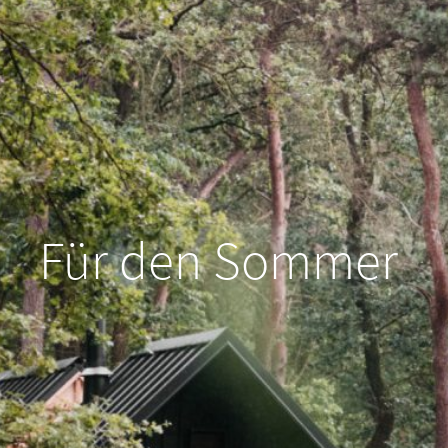
Für
den
Sommer